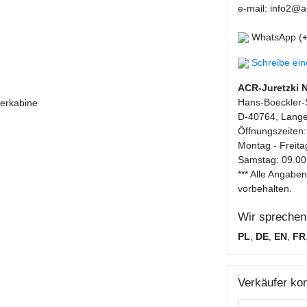
e-mail: info2@ac
WhatsApp (+
Schreibe ei
ACR-Juretzki 
Hans-Boeckler-S
rerkabine
D-40764, Lange
Öffnungszeiten:
Montag - Freita
Samstag: 09.00
*** Alle Angab
vorbehalten.
Wir sprechen
PL
,
DE
,
EN
,
FR
Verkäufer kon