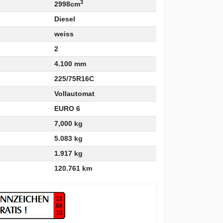
3
2998cm
Diesel
weiss
2
4.100 mm
225/75R16C
Vollautomat
EURO 6
7,000 kg
5.083 kg
1.917 kg
120.761 km