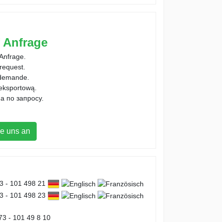
f Anfrage
 Anfrage.
 request.
 demande.
 eksportową.
а по запросу.
e uns an
73 - 101 498 21
73 - 101 498 23
73 - 101 49 8 10