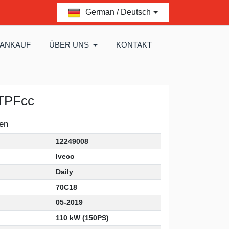
German / Deutsch
 ANKAUF
ÜBER UNS
KONTAKT
 TPFcc
en
12249008
Iveco
Daily
70C18
05-2019
110 kW (150PS)