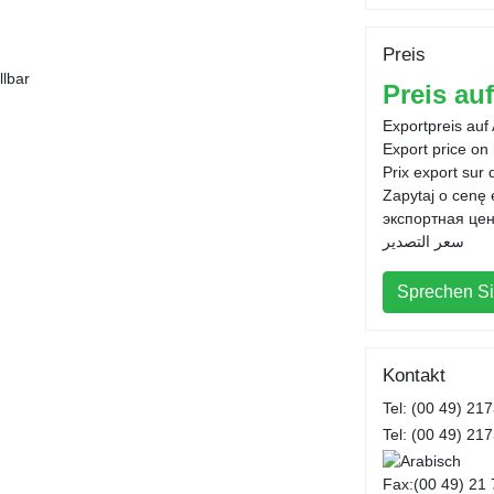
Preis
llbar
Preis au
Exportpreis auf
Export price on
Prix export sur
Zapytaj o cenę
экспортная цен
سعر التصدير
Sprechen Si
Kontakt
Tel: (00 49) 21
Tel: (00 49) 21
Fax:(00 49) 21 