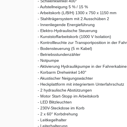
- Schwenkwinkel 400°
- Aufstellneigung 5 % / 15 %
- Arbeitskorb (L/B/H) 1300 x 750 x 1150 mm
- Stahlträgersystem mit 2 Ausschüben 2
- Innenliegende Energieführung
- Elektro-Hydraulische Steuerung
- Kunststoffarbeitskorb (1000 V Isolation)
- Kontrollleuchte zur Transportposition in der Fah
- Bodensteuerung (5 m Kabel)
- Betriebsstundenzähler
- Notpumpe
- Aktivierung Hydraulikpumpe in der Fahrerkabine
- Korbarm Drehwinkel 140°
- Akustischer Neigungswächter
- Heckplattform mit integriertem Unterfahrschutz
- 2 hydraulische Abstützungen
- Motor Start-Stopp im Arbeitskorb
- LED Blitzleuchten
- 230V-Steckdose im Korb
- 2 x 60° Korbdrehung
- Leitkegelhalter
- Leiterhalterung