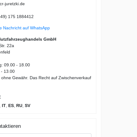
r-juretzki.de
49) 175 1884412
ne Nachricht auf WhatsApp
Nutzfahrzeughandels GmbH
tr. 22a
nfeld
g: 09.00 - 18.00
 - 13.00
en ohne Gewähr. Das Recht auf Zwischenverkauf
:
,
IT
,
ES
,
RU
,
SV
taktieren