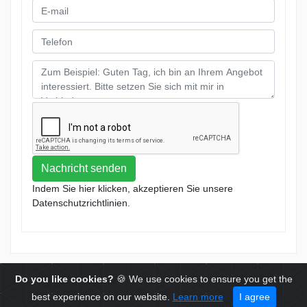
Nachricht senden
Indem Sie hier klicken, akzeptieren Sie unsere
Datenschutzrichtlinien.
unsere AGB
© 2019 ACR Autohandel
Do you like cookies?
🍪 We use cookies to ensure you get the
Datenschutz
best experience on our website.
Learn more
I agree