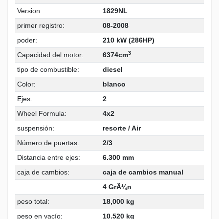
Version
1829NL
primer registro:
08-2008
poder:
210 kW (286HP)
3
Capacidad del motor:
6374cm
tipo de combustible:
diesel
Color:
blanco
Ejes:
2
Wheel Formula:
4x2
suspensión:
resorte / Air
Número de puertas:
2/3
Distancia entre ejes:
6.300 mm
caja de cambios:
caja de cambios manual
4 GrÃ¼n
peso total:
18,000 kg
peso en vacío:
10.520 kg