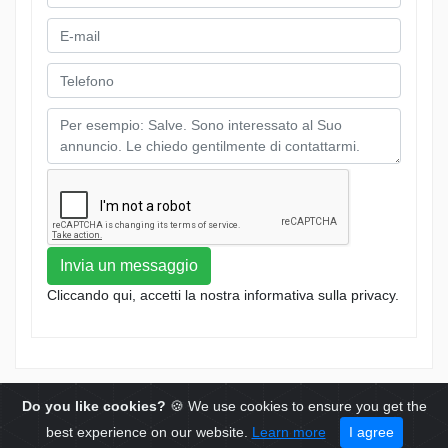
Invia un messaggio
Cliccando qui, accetti la nostra informativa sulla privacy.
unsere AGB
© 2019 ACR Autohandel
Do you like cookies?
🍪 We use cookies to ensure you get the
Datenschutz
best experience on our website.
Learn more
I agree