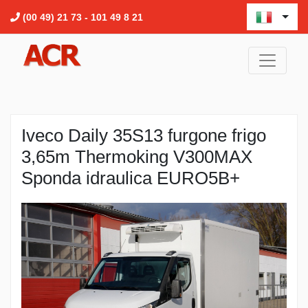
(00 49) 21 73 - 101 49 8 21
Iveco Daily 35S13 furgone frigo
3,65m Thermoking V300MAX
Sponda idraulica EURO5B+