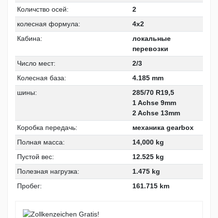
Количство осей:
2
колесная формула:
4x2
Кабина:
локальныe
перевозки
Число мест:
2/3
Колесная база:
4.185 mm
шины:
285/70 R19,5
1 Achse 9mm
2 Achse 13mm
Коробка передачь:
механика gearbox
Полная масса:
14,000 kg
Пустой вес:
12.525 kg
Полезная нагрузка:
1.475 kg
Пробег:
161.715 km