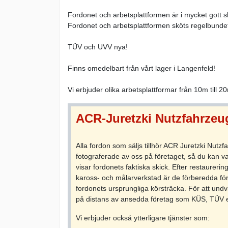
Fordonet och arbetsplattformen är i mycket gott s
Fordonet och arbetsplattformen sköts regelbunde
TÜV och UVV nya!
Finns omedelbart från vårt lager i Langenfeld!
Vi erbjuder olika arbetsplattformar från 10m till 2
ACR-Juretzki Nutzfahrze
Alla fordon som säljs tillhör ACR Juretzki Nut
fotograferade av oss på företaget, så du kan var
visar fordonets faktiska skick. Efter restaurer
kaross- och målarverkstad är de förberedda för 
fordonets ursprungliga körsträcka. För att undvi
på distans av ansedda företag som KÜS, TÜV e
Vi erbjuder också ytterligare tjänster som: