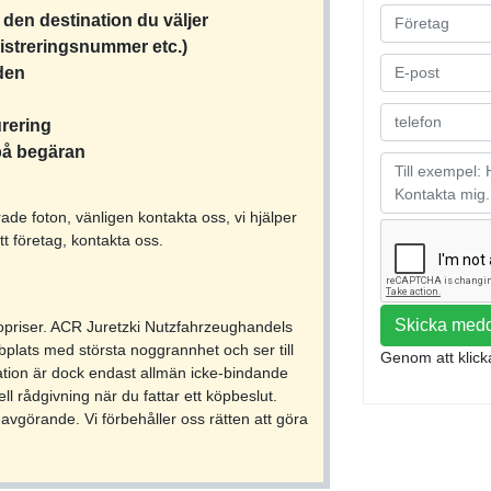
 den destination du väljer
egistreringsnummer etc.)
nden
urering
 på begäran
ade foton, vänligen kontakta oss, vi hjälper
tt företag, kontakta oss.
Skicka med
topriser. ACR Juretzki Nutzfahrzeughandels
lats med största noggrannhet och ser till
Genom att klick
tion är dock endast allmän icke-bindande
ell rådgivning när du fattar ett köpbeslut.
avgörande. Vi förbehåller oss rätten att göra