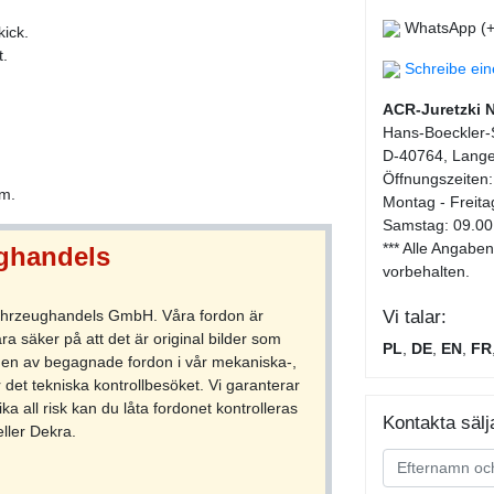
WhatsApp (+
kick.
t.
Schreibe ei
ACR-Juretzki 
Hans-Boeckler-S
D-40764, Lange
Öffnungszeiten:
0m.
Montag - Freita
Samstag: 09.00
*** Alle Angab
ughandels
vorbehalten.
Vi talar:
zfahrzeughandels GmbH. Våra fordon är
a säker på att det är original bilder som
PL
,
DE
,
EN
,
FR
ingen av begagnade fordon i vår mekaniska-,
det tekniska kontrollbesöket. Vi garanterar
ka all risk kan du låta fordonet kontrolleras
Kontakta sälj
ller Dekra.