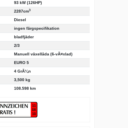
93 kW (126HP)
3
2287cm
Diesel
ingen färgspecifikation
bladfjäder
2/3
Manuell växellåda (6-vÃ¤xlad)
EURO 5
4 GrÃ¼n
3,500 kg
108.598 km