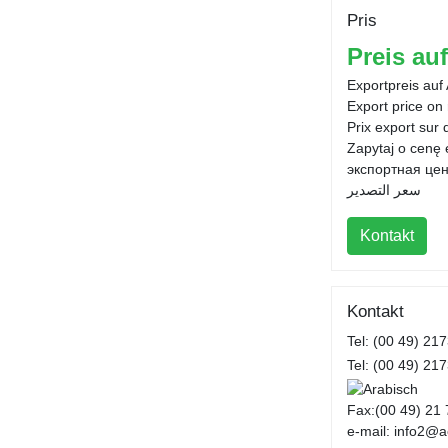
Pris
Preis au
Exportpreis auf
Export price on
Prix export sur
Zapytaj o cenę
экспортная цен
سعر التصدير
Kontakt
Kontakt
Tel: (00 49) 21
Tel: (00 49) 21
Fax:(00 49) 21 
e-mail: info2@ac