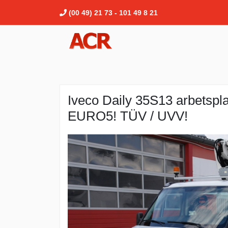
(00 49) 21 73 - 101 49 8 21
Iveco Daily 35S13 arbetspl
EURO5! TÜV / UVV!