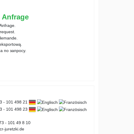
f Anfrage
 Anfrage.
 request.
 demande.
 eksportową.
а по запросу.
73 - 101 498 21
73 - 101 498 23
73 - 101 49 8 10
r-juretzki.de