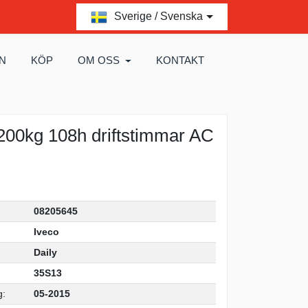
Sverige / Svenska
N
KÖP
OM OSS
KONTAKT
200kg 108h driftstimmar AC
08205645
Iveco
Daily
35S13
g:
05-2015