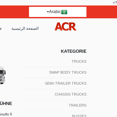
?>
Arabic
الصفحة الرئيسية
عر
KATEGORIE
TRUCKS
SWAP BODY TRUCKS
SEMI-TRAILER TRUCKS
CHASSIS TRUCKS
BÜHNE
TRAILERS
0 results
BUSSES