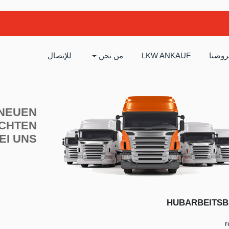
وضنا
LKW ANKAUF
من نحن
للإتصال
 NEUEN
CHTEN
EI UNS
HUBARBEITS