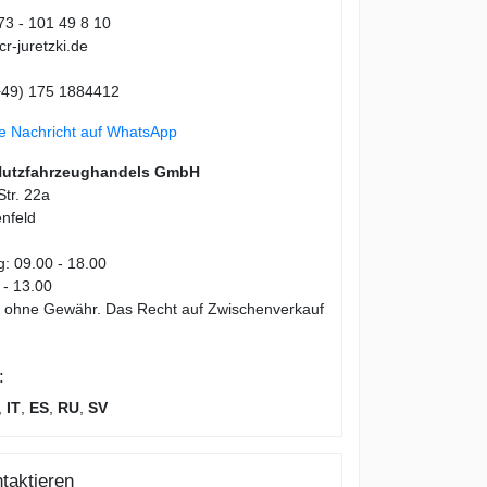
73 - 101 49 8 10
r-juretzki.de
49) 175 1884412
ne Nachricht auf WhatsApp
Nutzfahrzeughandels GmbH
tr. 22a
nfeld
g: 09.00 - 18.00
 - 13.00
en ohne Gewähr. Das Recht auf Zwischenverkauf
:
,
IT
,
ES
,
RU
,
SV
taktieren