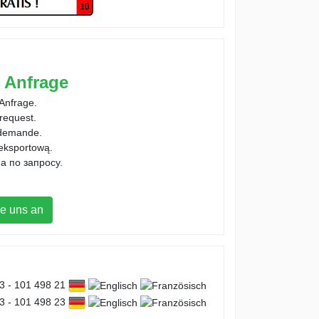
f Anfrage
 Anfrage.
 request.
 demande.
 eksportową.
а по запросу.
e uns an
73 - 101 498 21
73 - 101 498 23