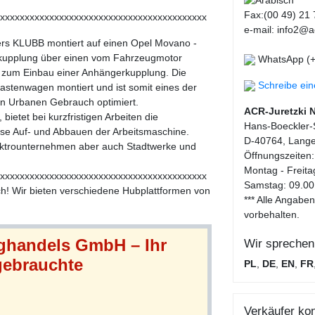
Fax:(00 49) 21 
xxxxxxxxxxxxxxxxxxxxxxxxxxxxxxxxxxxxxxxxxx
e-mail: info2@ac
ers KLUBB montiert auf einen Opel Movano -
tkupplung über einen vom Fahrzeugmotor
WhatsApp (+
g zum Einbau einer Anhängerkupplung. Die
Schreibe ei
astenwagen montiert und ist somit eines der
n Urbanen Gebrauch optimiert.
ACR-Juretzki 
bietet bei kurzfristigen Arbeiten die
Hans-Boeckler-S
ose Auf- und Abbauen der Arbeitsmaschine.
D-40764, Lange
ektrounternehmen aber auch Stadtwerke und
Öffnungszeiten:
Montag - Freita
xxxxxxxxxxxxxxxxxxxxxxxxxxxxxxxxxxxxxxxxxx
Samstag: 09.00
ich! Wir bieten verschiedene Hubplattformen von
*** Alle Angab
vorbehalten.
ughandels GmbH – Ihr
Wir sprechen
 gebrauchte
PL
,
DE
,
EN
,
FR
Verkäufer kon