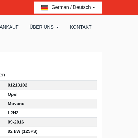
German / Deutsch
 ANKAUF
ÜBER UNS
KONTAKT
en
01213102
Opel
Movano
L2H2
09-2016
92 kW (125PS)