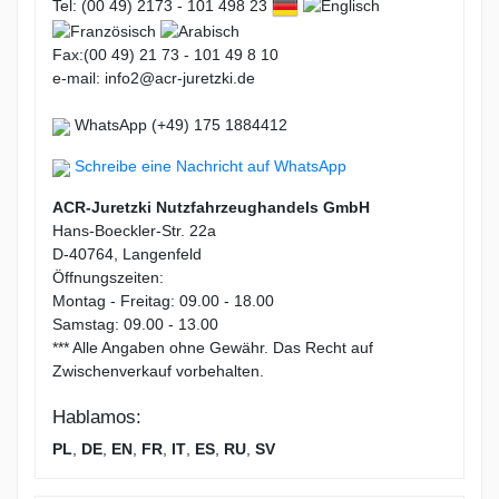
Tel: (00 49) 2173 - 101 498 23
Fax:(00 49) 21 73 - 101 49 8 10
e-mail: info2@acr-juretzki.de
WhatsApp (+49) 175 1884412
Schreibe eine Nachricht auf WhatsApp
ACR-Juretzki Nutzfahrzeughandels GmbH
Hans-Boeckler-Str. 22a
D-40764, Langenfeld
Öffnungszeiten:
Montag - Freitag: 09.00 - 18.00
Samstag: 09.00 - 13.00
*** Alle Angaben ohne Gewähr. Das Recht auf
Zwischenverkauf vorbehalten.
Hablamos:
PL
,
DE
,
EN
,
FR
,
IT
,
ES
,
RU
,
SV