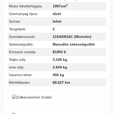
3
Motor lökettérfogata:
1997cm
Üzemanyag típus:
dízel
Színes:
fehér
Tengelyek:
2
Gumiabroncsok:
215/65R16C (Michelin)
Sebességváltó:
Manuális sebességváltó
Emisszió osztály:
EURO 6
Teljes súly:
3,100 kg
üres súly:
2.644 kg
hasznos teher:
456 kg
Mérföldszám:
68.627 km