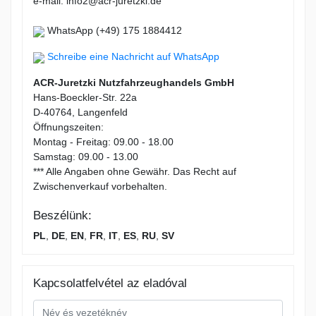
e-mail: info2@acr-juretzki.de
WhatsApp (+49) 175 1884412
Schreibe eine Nachricht auf WhatsApp
ACR-Juretzki Nutzfahrzeughandels GmbH
Hans-Boeckler-Str. 22a
D-40764, Langenfeld
Öffnungszeiten:
Montag - Freitag: 09.00 - 18.00
Samstag: 09.00 - 13.00
*** Alle Angaben ohne Gewähr. Das Recht auf
Zwischenverkauf vorbehalten.
Beszélünk:
PL
,
DE
,
EN
,
FR
,
IT
,
ES
,
RU
,
SV
Kapcsolatfelvétel az eladóval