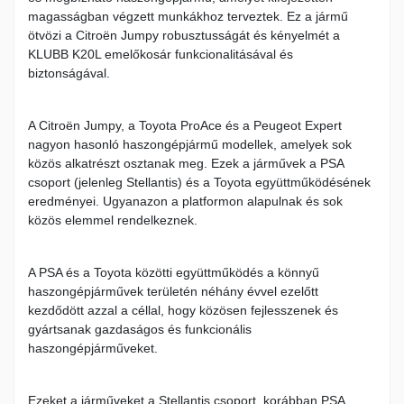
magasságban végzett munkákhoz terveztek. Ez a jármű
ötvözi a Citroën Jumpy robusztusságát és kényelmét a
KLUBB K20L emelőkosár funkcionalitásával és
biztonságával.
A Citroën Jumpy, a Toyota ProAce és a Peugeot Expert
nagyon hasonló haszongépjármű modellek, amelyek sok
közös alkatrészt osztanak meg. Ezek a járművek a PSA
csoport (jelenleg Stellantis) és a Toyota együttműködésének
eredményei. Ugyanazon a platformon alapulnak és sok
közös elemmel rendelkeznek.
A PSA és a Toyota közötti együttműködés a könnyű
haszongépjárművek területén néhány évvel ezelőtt
kezdődött azzal a céllal, hogy közösen fejlesszenek és
gyártsanak gazdaságos és funkcionális
haszongépjárműveket.
Ezeket a járműveket a Stellantis csoport, korábban PSA