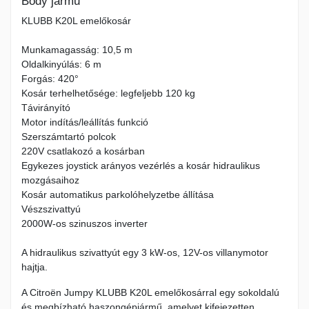
Body jármű
KLUBB K20L emelőkosár
Munkamagasság: 10,5 m
Oldalkinyúlás: 6 m
Forgás: 420°
Kosár terhelhetősége: legfeljebb 120 kg
Távirányító
Motor indítás/leállítás funkció
Szerszámtartó polcok
220V csatlakozó a kosárban
Egykezes joystick arányos vezérlés a kosár hidraulikus
mozgásaihoz
Kosár automatikus parkolóhelyzetbe állítása
Vészszivattyú
2000W-os szinuszos inverter
A hidraulikus szivattyút egy 3 kW-os, 12V-os villanymotor
hajtja.
A Citroën Jumpy KLUBB K20L emelőkosárral egy sokoldalú
és megbízható haszongépjármű, amelyet kifejezetten