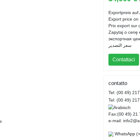
Exportpreis auf
Export price on
Prix export sur
Zapytaj o cenę
экспортная цен
سعر التصدير
Contattaci
contatto
Tel: (00 49) 21
Tel: (00 49) 21
Fax:(00 49) 21 
e-mail: info2@ac
e
WhatsApp (+