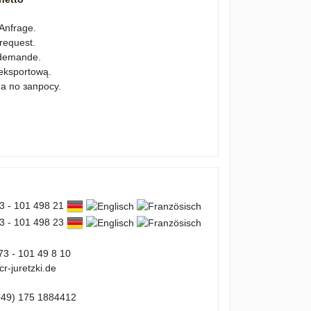
 Anfrage.
 request.
 demande.
 eksportową.
а по запросу.
73 - 101 498 21
73 - 101 498 23
73 - 101 49 8 10
r-juretzki.de
49) 175 1884412