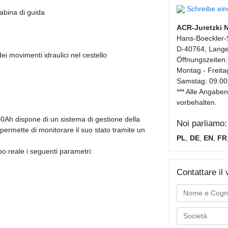
Schreibe ei
cabina di guida
ACR-Juretzki 
Hans-Boeckler-S
D-40764, Lange
i movimenti idraulici nel cestello
Öffnungszeiten:
Montag - Freita
Samstag: 09.00
*** Alle Angab
vorbehalten.
00Ah dispone di un sistema di gestione della
Noi parliamo:
ermette di monitorare il suo stato tramite un
PL
,
DE
,
EN
,
FR
o reale i seguenti parametri:
Contattare il 