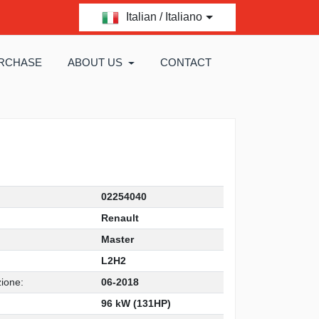
Italian / Italiano
RCHASE
ABOUT US
CONTACT
02254040
Renault
Master
L2H2
zione:
06-2018
96 kW (131HP)