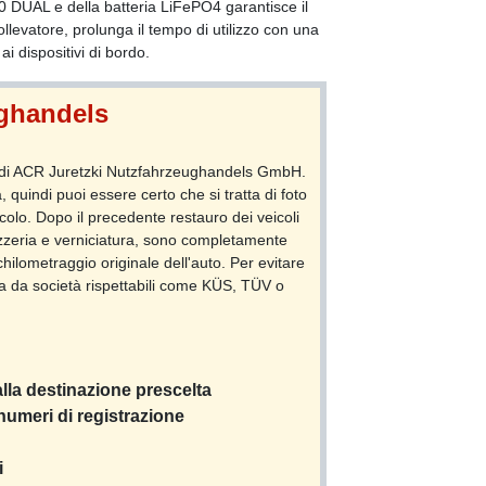
0 DUAL e della batteria LiFePO4 garantisce il
llevatore, prolunga il tempo di utilizzo con una
i dispositivi di bordo.
ughandels
ietà di ACR Juretzki Nutzfahrzeughandels GmbH.
a, quindi puoi essere certo che si tratta di foto
icolo. Dopo il precedente restauro dei veicoli
ozzeria e verniciatura, sono completamente
chilometraggio originale dell'auto. Per evitare
anza da società rispettabili come KÜS, TÜV o
lla destinazione prescelta
(numeri di registrazione
i