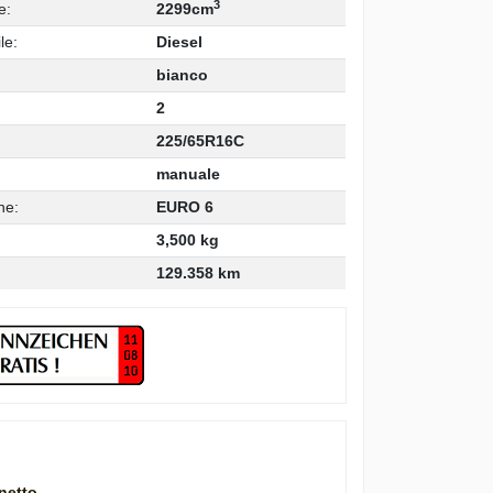
3
e:
2299cm
le:
Diesel
bianco
2
225/65R16C
manuale
ne:
EURO 6
3,500 kg
129.358 km
netto