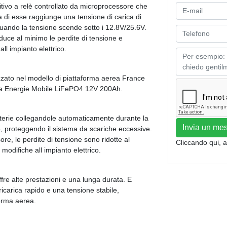
itivo a relè controllato da microprocessore che
di esse raggiunge una tensione di carica di
uando la tensione scende sotto i 12.8V/25.6V.
iduce al minimo le perdite di tensione e
ll impianto elettrico.
izzato nel modello di piattaforma aerea France
ria Energie Mobile LiFePO4 12V 200Ah.
batterie collegandole automaticamente durante la
Invia un me
, proteggendo il sistema da scariche eccessive.
re, le perdite di tensione sono ridotte al
Cliccando qui, a
modifiche all impianto elettrico.
re alte prestazioni e una lunga durata. E
ricarica rapido e una tensione stabile,
forma aerea.