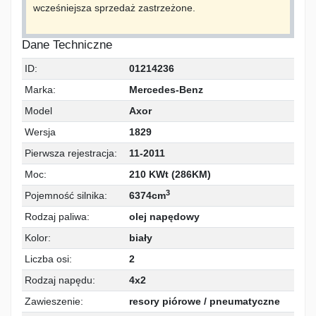
wcześniejsza sprzedaż zastrzeżone.
Dane Techniczne
ID:
01214236
Marka:
Mercedes-Benz
Model
Axor
Wersja
1829
Pierwsza rejestracja:
11-2011
Moc:
210 KWt (286KM)
3
Pojemność silnika:
6374cm
Rodzaj paliwa:
olej napędowy
Kolor:
biały
Liczba osi:
2
Rodzaj napędu:
4x2
Zawieszenie:
resory piórowe / pneumatyczne