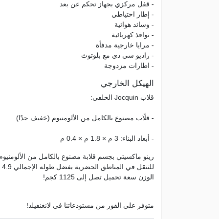
- قفل مركزي بجهاز تحكم عن بعد
- إطار احتياطي
- وسائد هوائية
- نوافذ كهربائية
- مرايا خارجية مدفأة
- راديو سي دي مع بلوتوث
- اطارات مزدوجة
الهيكل الخارجي
قلاب Jocquin الخلفي:
- قلّاب مصنوع بالكامل من الألومنيوم (خفيف جدًا)
- أبعاد البناء: 3 م × 1.8 م × 0.4 م
لل
الوزن سعة تحميل تصل إلى 1125 كجم!
متوفر على الفور من مستودعاتنا في لانغنفيلد!