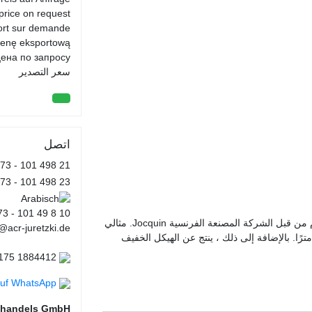
price on request.
ort sur demande.
cenę eksportową.
ена по запросу.
سعر التصدير
اتصل
173 - 101 498 21
173 - 101 498 23
73 - 101 49 8 10
رينو ماكسيتي بجسم قلابة مصنوع بالكامل من الألومنيوم من قبل الشركة المصنعة الفرنسية Jocquin. مثالي
2@acr-juretzki.de
تنقل في المناطق الحضرية بفضل طوله الإجمالي 4.9 مترًا. بالإضافة إلى ذلك ، ينتج عن الهيكل الخفيف
WhatsApp (+49) 175 1884412
auf WhatsApp
ughandels GmbH