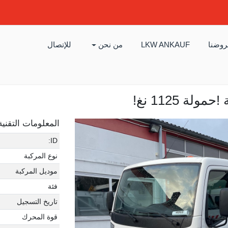
وضنا
LKW ANKAUF
من نحن
للإتصال
المعلومات التقنية
ID:
نوع المركبة
موديل المركبة
فئة
تاريخ التسجيل
قوة المحرك