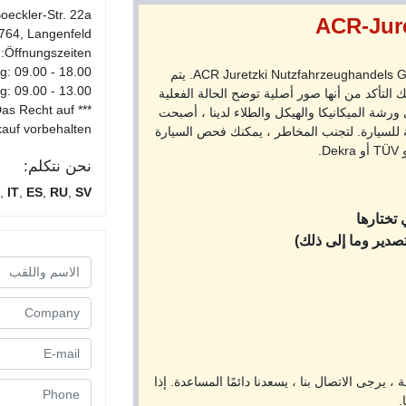
oeckler-Str. 22a
ACR-Jure
764, Langenfeld
Öffnungszeiten:
g: 09.00 - 18.00
جميع المركبات المعروضة للبيع مملوكة لشركة ACR Juretzki Nutzfahrzeughandels GmbH. يتم
: 09.00 - 13.00
 التأكد من أنها صور أصلية توضح الحالة الفعلية
 Das Recht auf
ورشة الميكانيكا والهيكل والطلاء لدينا ، أصبحت
auf vorbehalten.
ة للسيارة. لتجنب المخاطر ، يمكنك فحص السيارة
نحن نتكلم:
,
IT
,
ES
,
RU
,
SV
 تختارها
صدير وما إلى ذلك)
 يرجى الاتصال بنا ، يسعدنا دائمًا المساعدة. إذا
.