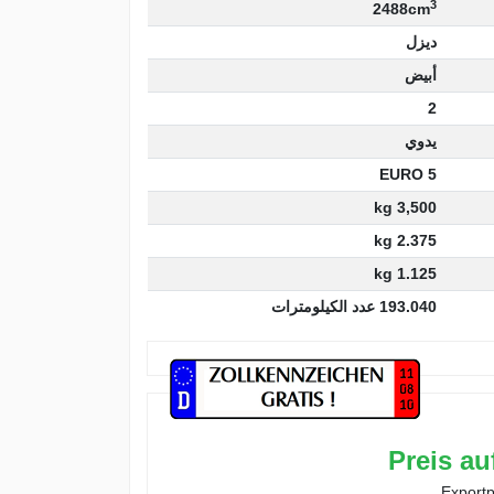
3
2488cm
ديزل
أبيض
2
يدوي
EURO 5
3,500 kg
2.375 kg
1.125 kg
193.040 عدد الكيلومترات
Preis au
Exportp