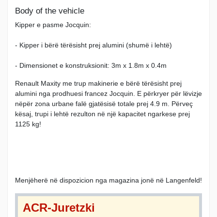
Body of the vehicle
Kipper e pasme Jocquin:
- Kipper i bërë tërësisht prej alumini (shumë i lehtë)
- Dimensionet e konstruksionit: 3m x 1.8m x 0.4m
Renault Maxity me trup makinerie e bërë tërësisht prej
alumini nga prodhuesi francez Jocquin. E përkryer për lëvizje
nëpër zona urbane falë gjatësisë totale prej 4.9 m. Përveç
kësaj, trupi i lehtë rezulton në një kapacitet ngarkese prej
1125 kg!
Menjëherë në dispozicion nga magazina jonë në Langenfeld!
ACR-Juretzki