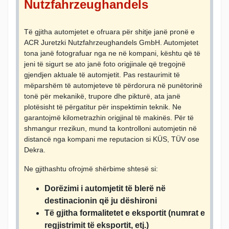
Nutzfahrzeughandels
Të gjitha automjetet e ofruara për shitje janë pronë e
ACR Juretzki Nutzfahrzeughandels GmbH. Automjetet
tona janë fotografuar nga ne në kompani, kështu që të
jeni të sigurt se ato janë foto origjinale që tregojnë
gjendjen aktuale të automjetit. Pas restaurimit të
mëparshëm të automjeteve të përdorura në punëtorinë
tonë për mekanikë, trupore dhe pikturë, ata janë
plotësisht të përgatitur për inspektimin teknik. Ne
garantojmë kilometrazhin origjinal të makinës. Për të
shmangur rrezikun, mund ta kontrolloni automjetin në
distancë nga kompani me reputacion si KÜS, TÜV ose
Dekra.
Ne gjithashtu ofrojmë shërbime shtesë si:
Dorëzimi i automjetit të blerë në
destinacionin që ju dëshironi
Të gjitha formalitetet e eksportit (numrat e
regjistrimit të eksportit, etj.)