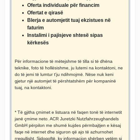
Oferta individuale për financim
Ofertat e qirasë
Blerja e automjetit tuaj ekzistues në
faturim
Instalimi i pajisjeve shtesë sipas
kërkesës
Për informacione të mëtejshme të tilla si të dhëna
teknike, foto të hollësishme, ju lutemi na kontaktoni, ne
do të jemi të lumtur t'ju ndihmojmë. Nëse nuk keni
gjetur një automjet të përshtatshëm për kompaninë
tuaj, na kontaktoni.
* Të gjitha çmimet e listuara në faqen tonë të internetit
janë çmime neto. ACR Juretzki Nutzfahrzeughandels
GmbH përpilon me shumë kujdes përmbajtjen e kësaj
faqe në internet dhe siguron që ajo të azhurnohet
rregullisht. Sidoqoftë, ky informacion shërben vetëm si