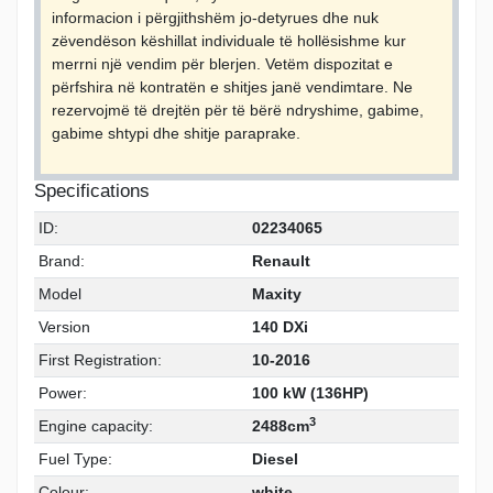
informacion i përgjithshëm jo-detyrues dhe nuk
zëvendëson këshillat individuale të hollësishme kur
merrni një vendim për blerjen. Vetëm dispozitat e
përfshira në kontratën e shitjes janë vendimtare. Ne
rezervojmë të drejtën për të bërë ndryshime, gabime,
gabime shtypi dhe shitje paraprake.
Specifications
ID:
02234065
Brand:
Renault
Model
Maxity
Version
140 DXi
First Registration:
10-2016
Power:
100 kW (136HP)
3
Engine capacity:
2488cm
Fuel Type:
Diesel
Colour:
white