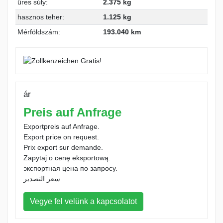
üres súly:
2.375 kg
hasznos teher:
1.125 kg
Mérföldszám:
193.040 km
ár
Preis auf Anfrage
Exportpreis auf Anfrage.
Export price on request.
Prix export sur demande.
Zapytaj o cenę eksportową.
экспортная цена по запросу.
سعر التصدير
Vegye fel velünk a kapcsolatot