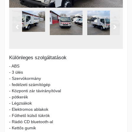
Különleges szolgáltatások
- ABS
- 3 ülés
- Szervókormány
- fedélzeti számítógép
- Központi zár távirányítóval
- pótkerék
- Légzsákok
- Elektromos ablakok
- Fűthető külső tükrök
- Rádió CD bluetooth-al
- Kettős gumik