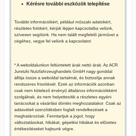
Kérésre további eszközök telepítése
További információkért, például műszaki adatokért,
részletes fotókért, kérjük lépjen kapcsolatba velünk,
szívesen segítünk. Ha nem talált megfelelő járművet a
cégéhez, vegye fel velünk a kapcsolatot.
* A weboldalunkon feltüntetett árak nettó árak. Az ACR
Juretzki Nutzfahrzeughandels GmbH nagy gonddal
állítja össze a weboldal tartalmát, és biztosítja annak
rendszeres frissítését. Ezek az információk azonban
csak nem kötelező érvényű általános információkként
szolgálnak, és nem helyettesítik a részletes egyéni
tanácsokat a vásárlási döntés meghozatalakor. Csak az
adásvételi szerződésben foglalt rendelkezések a
meghatározóak. Fenntartjuk a jogot, hogy
változtatásokat, hibákat, gépelési hibákat és előzetes
értékesítéseket hajtsunk végre.