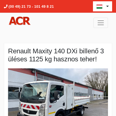
(00 49) 21 73 - 101 49 8 21
Renault Maxity 140 DXi billenő 3
üléses 1125 kg hasznos teher!