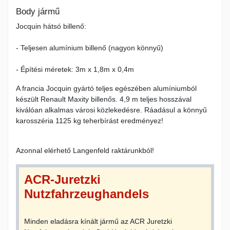
Body jármű
Jocquin hátsó billenő:
- Teljesen alumínium billenő (nagyon könnyű)
- Építési méretek: 3m x 1,8m x 0,4m
A francia Jocquin gyártó teljes egészében alumíniumból
készült Renault Maxity billenős.
4,9 m teljes hosszával
kiválóan alkalmas városi közlekedésre.
Ráadásul a könnyű
karosszéria 1125 kg teherbírást eredményez!
Azonnal elérhető Langenfeld raktárunkból!
ACR-Juretzki
Nutzfahrzeughandels
Minden eladásra kínált jármű az ACR Juretzki