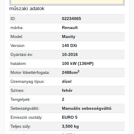
műszaki adatok
ID:
02234065
márka:
Renault
Model
Maxity
Version
140 DXi
Gyártási év:
10-2016
hatalom:
100 kW (136HP)
3
Motor lökettérfogata:
2488cm
Üzemanyag típus:
dízel
Színes:
fehér
Tengelyek:
2
Sebességváltó:
Manuális sebességváltó
Emisszió osztály:
EURO 5
Teljes súly:
3,500 kg