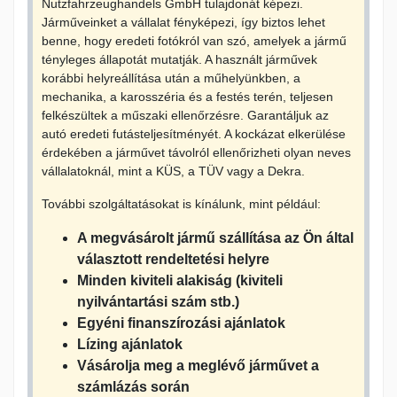
Nutzfahrzeughandels GmbH tulajdonát képezi.
Járműveinket a vállalat fényképezi, így biztos lehet
benne, hogy eredeti fotókról van szó, amelyek a jármű
tényleges állapotát mutatják. A használt járművek
korábbi helyreállítása után a műhelyünkben, a
mechanika, a karosszéria és a festés terén, teljesen
felkészültek a műszaki ellenőrzésre. Garantáljuk az
autó eredeti futásteljesítményét. A kockázat elkerülése
érdekében a járművet távolról ellenőrizheti olyan neves
vállalatoknál, mint a KÜS, a TÜV vagy a Dekra.
További szolgáltatásokat is kínálunk, mint például:
A megvásárolt jármű szállítása az Ön által
választott rendeltetési helyre
Minden kiviteli alakiság (kiviteli
nyilvántartási szám stb.)
Egyéni finanszírozási ajánlatok
Lízing ajánlatok
Vásárolja meg a meglévő járművet a
számlázás során