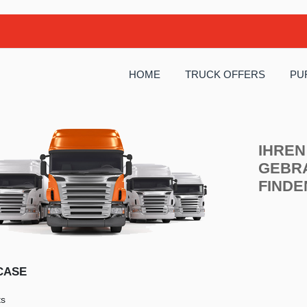
HOME
TRUCK OFFERS
PU
IHREN
GEBR
FINDE
CASE
ts